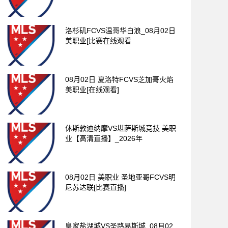
洛杉矶FCVS温哥华白浪_08月02日
美职业[比赛在线观看
08月02日 夏洛特FCVS芝加哥火焰
美职业[在线观看]
休斯敦迪纳摩VS堪萨斯城竞技 美职
业【高清直播】_2026年
08月02日 美职业 圣地亚哥FCVS明
尼苏达联[比赛直播]
皇家盐湖城VS圣路易斯城_08月02