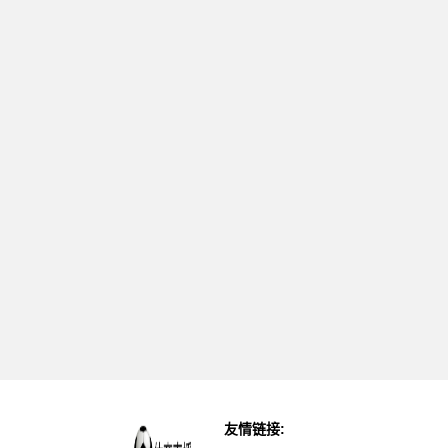
友情链接: