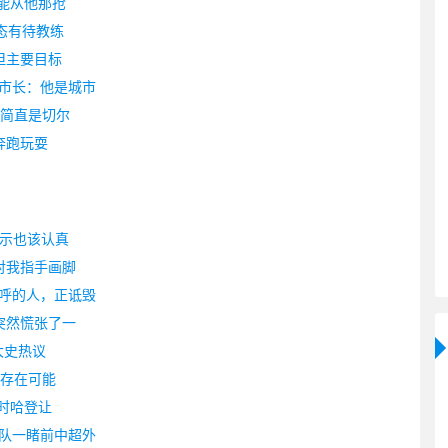
人能从他那抢
态有待教练
但主要目标
市长：他是城市
这简直是切尔
奔跑玩耍
表示也该认真
对我指手画脚
呼的人，正诋毁
突然慌张了一
大史热议
：存在可能
意时哈登让
队一睹前中超外