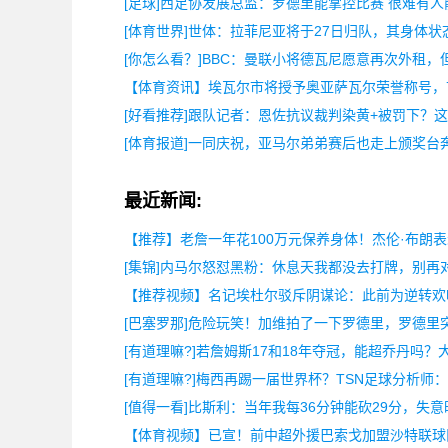
[足球]西足协发展总监：罗德里能掌控比赛 很难有
[体育世界]世体：拉菲尼亚将于27日归队，其身体状
[你怎么看？]BBC：曼联小将德瓦尼愿意再次外租，
【体育资讯】埃瓦尔市将授予奥亚萨瓦尔荣誉称号，
[好看推荐]跟队记者：恩佐抗议裁判染黄+被罚下？
[体育报道]一同庆祝，亚马尔弟弟赛后也走上颁奖台
最近新闻:
【推荐】老詹一年花100万元保养身体！杰伦·布朗
[集锦]内马尔怒怼黑粉：休息天我都没去打牌，别再
【推荐视频】名记埃杜尔驳斥阴谋论：此前为逆转欢
[巴塞罗那]危险玩笑！加维拍了一下罗德里，罗德里
[有道理嘛?]若詹姆斯17和18年夺冠，能超乔丹吗？
[有道理嘛?]梅西再踢一届世界杯？TSN足球分析师
[值得一看]比斯利：当年我每36分钟能砍29分，失
【体育视频】已宣！前中超外援巴索戈加盟沙特联球