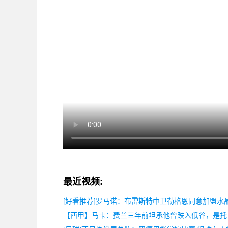
最近视频:
[好看推荐]罗马诺：布雷斯特中卫勒格恩同意加盟水
【西甲】马卡：费兰三年前坦承他曾跌入低谷，是托