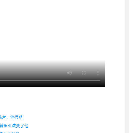
晶宫，他很期
普里亚改变了他