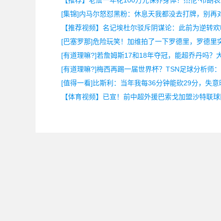
【推荐】老詹一年花100万元保养身体！杰伦·布朗
[集锦]内马尔怒怼黑粉：休息天我都没去打牌，别再
【推荐视频】名记埃杜尔驳斥阴谋论：此前为逆转欢
[巴塞罗那]危险玩笑！加维拍了一下罗德里，罗德里
[有道理嘛?]若詹姆斯17和18年夺冠，能超乔丹吗？
[有道理嘛?]梅西再踢一届世界杯？TSN足球分析师
[值得一看]比斯利：当年我每36分钟能砍29分，失
【体育视频】已宣！前中超外援巴索戈加盟沙特联球