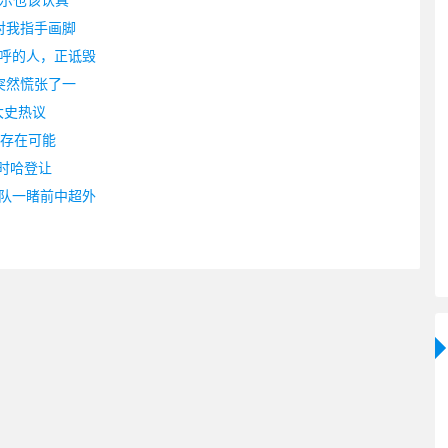
表示也该认真
对我指手画脚
呼的人，正诋毁
突然慌张了一
大史热议
：存在可能
意时哈登让
队一睹前中超外