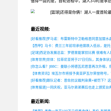
值得一提的是，首轮进程中，湖人3-0时是季
最近视频:
[好看推荐]罗马诺：布雷斯特中卫勒格恩同意加盟水
【西甲】马卡：费兰三年前坦承他曾跌入低谷，是托
[足球]西足协发展总监：罗德里能掌控比赛 很难有
[体育世界]世体：拉菲尼亚将于27日归队，其身体状
[你怎么看？]BBC：曼联小将德瓦尼愿意再次外租，
【体育资讯】埃瓦尔市将授予奥亚萨瓦尔荣誉称号，
[好看推荐]跟队记者：恩佐抗议裁判染黄+被罚下？
[体育报道]一同庆祝，亚马尔弟弟赛后也走上颁奖台
最近新闻: