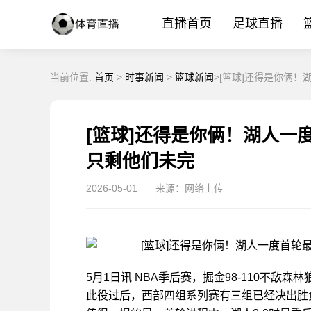
直播首页
足球直播
当前位置:
首页
>
时事新闻
>
篮球新闻
>[篮球]还得是你俩！
[篮球]还得是你俩！湖人一度
只剩他们未完
2026-05-01
来源：网络上传
5月1日讯 NBA季后赛，掘金98-110不敌森林
此役过后，西部四组系列赛有三组已经决出胜