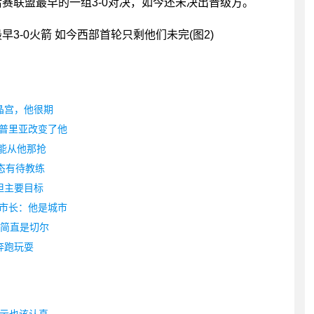
后赛联盟最早的一组3-0对决，如今还未决出晋级方。
晶宫，他很期
普里亚改变了他
人能从他那抢
态有待教练
但主要目标
市长：他是城市
这简直是切尔
奔跑玩耍