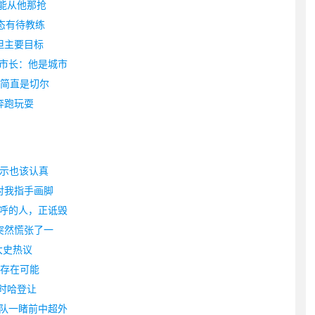
人能从他那抢
态有待教练
但主要目标
市长：他是城市
这简直是切尔
奔跑玩耍
表示也该认真
对我指手画脚
呼的人，正诋毁
突然慌张了一
大史热议
：存在可能
意时哈登让
队一睹前中超外