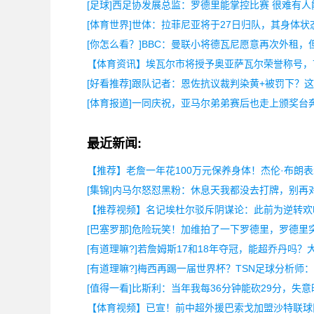
[足球]西足协发展总监：罗德里能掌控比赛 很难有
[体育世界]世体：拉菲尼亚将于27日归队，其身体状
[你怎么看？]BBC：曼联小将德瓦尼愿意再次外租，
【体育资讯】埃瓦尔市将授予奥亚萨瓦尔荣誉称号，
[好看推荐]跟队记者：恩佐抗议裁判染黄+被罚下？
[体育报道]一同庆祝，亚马尔弟弟赛后也走上颁奖台
最近新闻:
【推荐】老詹一年花100万元保养身体！杰伦·布朗
[集锦]内马尔怒怼黑粉：休息天我都没去打牌，别再
【推荐视频】名记埃杜尔驳斥阴谋论：此前为逆转欢
[巴塞罗那]危险玩笑！加维拍了一下罗德里，罗德里
[有道理嘛?]若詹姆斯17和18年夺冠，能超乔丹吗？
[有道理嘛?]梅西再踢一届世界杯？TSN足球分析师
[值得一看]比斯利：当年我每36分钟能砍29分，失
【体育视频】已宣！前中超外援巴索戈加盟沙特联球