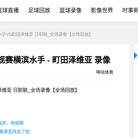
篮球直播
足球回放
篮球录像
影像世界
时事
横滨水手VS町田泽维亚 日职联_全场录像【全场回放】
[咪咕体育]- 05-06 日职联常规赛横滨水手 - 町田泽维亚 录像
咪咕体育
町田泽维亚 日职联_全场录像【全场回放】
晶宫，他很期
普里亚改变了他