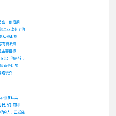
晶宫，他很期
普里亚改变了他
人能从他那抢
态有待教练
但主要目标
市长：他是城市
这简直是切尔
奔跑玩耍
表示也该认真
对我指手画脚
呼的人，正诋毁