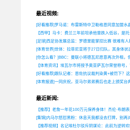
最近视频:
[好看推荐]罗马诺：布雷斯特中卫勒格恩同意加盟水
【西甲】马卡：费兰三年前坦承他曾跌入低谷，是托
[足球]西足协发展总监：罗德里能掌控比赛 很难有
[体育世界]世体：拉菲尼亚将于27日归队，其身体状
[你怎么看？]BBC：曼联小将德瓦尼愿意再次外租，
【体育资讯】埃瓦尔市将授予奥亚萨瓦尔荣誉称号，
[好看推荐]跟队记者：恩佐抗议裁判染黄+被罚下？
[体育报道]一同庆祝，亚马尔弟弟赛后也走上颁奖台
最近新闻:
【推荐】老詹一年花100万元保养身体！杰伦·布朗
[集锦]内马尔怒怼黑粉：休息天我都没去打牌，别再
【推荐视频】名记埃杜尔驳斥阴谋论：此前为逆转欢